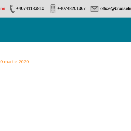
-ne
+40741183810
+40748201367
office@brussel
0 martie 2020