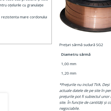
tru oțelurile cu granulație
o rezistenta mare cordonului
Prețuri sârmă sudură SG2
Diametru sârmă
1,00 mm
1,20 mm
*Prețurile nu includ TVA. Deși
actuale datele de pe site în p
prețurile pot fi subiectul unor
site. În funcție de cantități și 
negociabile.