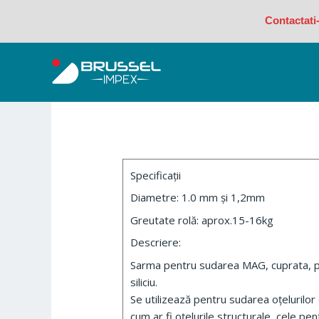
Skip
Contactati
to
content
Specificații
Diametre: 1.0 mm și 1,2mm
Greutate rolă: aprox.15-16kg
Descriere:
Sarma pentru sudarea MAG, cuprata, pli
siliciu.
Se utilizează pentru sudarea oțelurilor
cum ar fi oțelurile structurale, cele pe