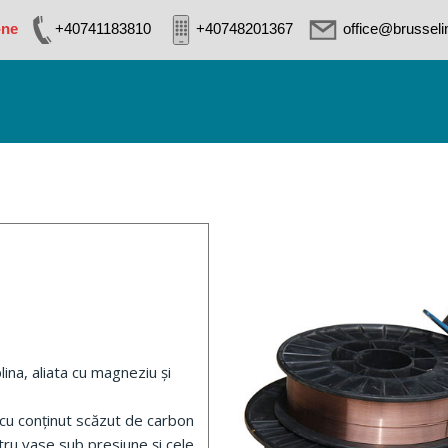
-ne
+40741183810
+40748201367
office@brussel
na, aliata cu magneziu și
 cu conținut scăzut de carbon
ntru vase sub presiune și cele