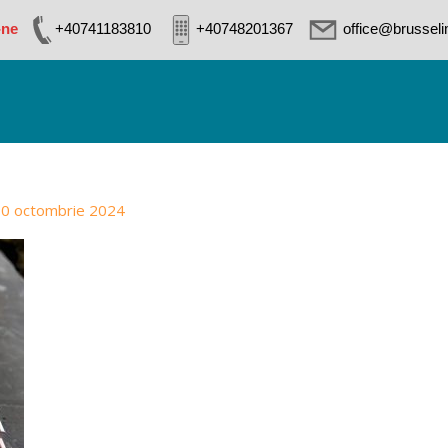
-ne
+40741183810
+40748201367
office@brussel
0 octombrie 2024