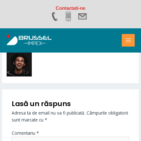
Skip
Contactati-ne
to
content
MAI
Leave a Comment
/ By
brusselimpex
/
17 ianuarie 2025
MEN
Lasă un răspuns
Adresa ta de email nu va fi publicată.
Câmpurile obligatorii
sunt marcate cu
*
Comentariu
*