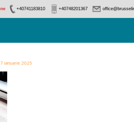
-ne
+40741183810
+40748201367
office@brussel
7 ianuarie 2025