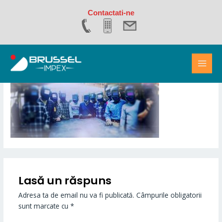
Skip
Contactati-ne
to
content
MAI
Leave a Comment
/ By
brusselimpex
/
9 noiembrie 2017
MEN
Lasă un răspuns
Adresa ta de email nu va fi publicată.
Câmpurile obligatorii
sunt marcate cu
*