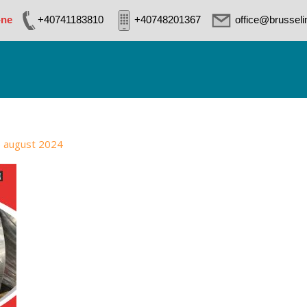
-ne
+40741183810
+40748201367
office@brussel
 august 2024