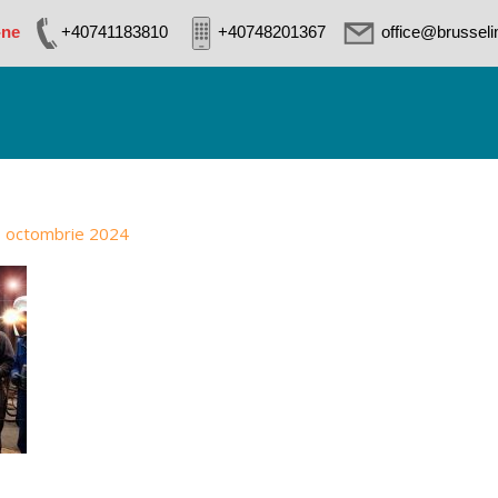
-ne
+40741183810
+40748201367
office@brussel
 octombrie 2024