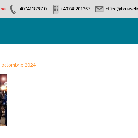
-ne
+40741183810
+40748201367
office@brussel
 octombrie 2024