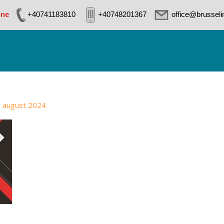
-ne
+40741183810
+40748201367
office@brussel
 august 2024