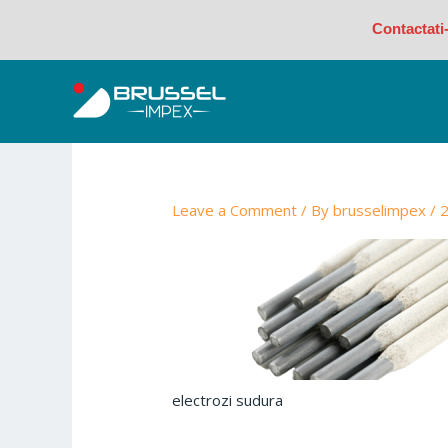
Skip
Contactati
to
content
Leave a Comment
/ By
brusselimpex
/
2
electrozi sudura