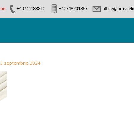
-ne
+40741183810
+40748201367
office@brussel
3 septembrie 2024