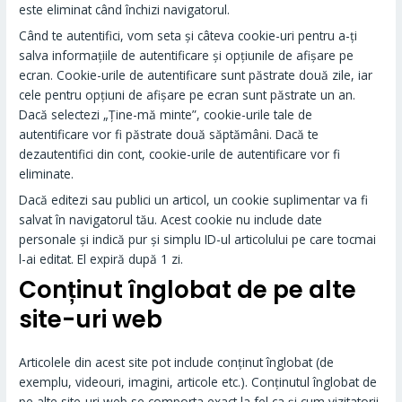
este eliminat când închizi navigatorul.
Când te autentifici, vom seta și câteva cookie-uri pentru a-ți
salva informațiile de autentificare și opțiunile de afișare pe
ecran. Cookie-urile de autentificare sunt păstrate două zile, iar
cele pentru opțiuni de afișare pe ecran sunt păstrate un an.
Dacă selectezi „Ține-mă minte”, cookie-urile tale de
autentificare vor fi păstrate două săptămâni. Dacă te
dezautentifici din cont, cookie-urile de autentificare vor fi
eliminate.
Dacă editezi sau publici un articol, un cookie suplimentar va fi
salvat în navigatorul tău. Acest cookie nu include date
personale și indică pur și simplu ID-ul articolului pe care tocmai
l-ai editat. El expiră după 1 zi.
Conținut înglobat de pe alte
site-uri web
Articolele din acest site pot include conținut înglobat (de
exemplu, videouri, imagini, articole etc.). Conținutul înglobat de
pe alte site-uri web se comporta exact la fel ca și cum vizitatorii