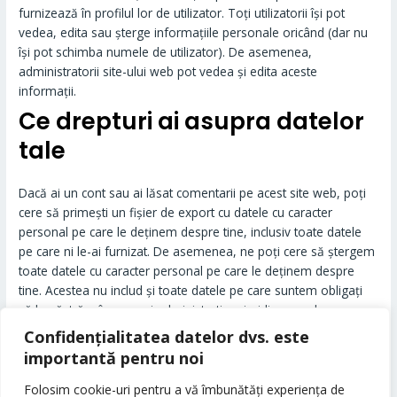
furnizează în profilul lor de utilizator. Toți utilizatorii își pot
vedea, edita sau șterge informațiile personale oricând (dar nu
își pot schimba numele de utilizator). De asemenea,
administratorii site-ului web pot vedea și edita aceste
informații.
Ce drepturi ai asupra datelor
tale
Dacă ai un cont sau ai lăsat comentarii pe acest site web, poți
cere să primești un fișier de export cu datele cu caracter
personal pe care le deținem despre tine, inclusiv toate datele
pe care ni le-ai furnizat. De asemenea, ne poți cere să ștergem
toate datele cu caracter personal pe care le deținem despre
tine. Acestea nu includ și toate datele pe care suntem obligați
să le păstrăm în scopuri administrative, juridice sau de
securitate.
Confidențialitatea datelor dvs. este
Unde sunt trimise datele tale
importantă pentru noi
Folosim cookie-uri pentru a vă îmbunătăți experiența de