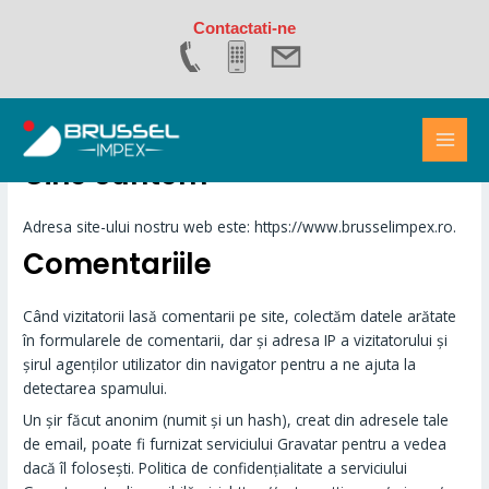
Skip
Contactati-ne
to
content
MAI
MEN
Cine suntem
Adresa site-ului nostru web este: https://www.brusselimpex.ro.
Comentariile
Când vizitatorii lasă comentarii pe site, colectăm datele arătate
în formularele de comentarii, dar și adresa IP a vizitatorului și
șirul agenților utilizator din navigator pentru a ne ajuta la
detectarea spamului.
Un șir făcut anonim (numit și un hash), creat din adresele tale
de email, poate fi furnizat serviciului Gravatar pentru a vedea
dacă îl folosești. Politica de confidențialitate a serviciului